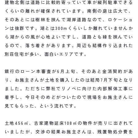
建物北側は道路に比較的寄っていて車が縦列駐車できる
くらいの離れが確保されています。南側の庭は広大で、
そのあとには樹林を挟んで湖岸道路なので、ロケーショ
ンは抜群です。湖とは300mくらいしか離れていませんか
ら湖からの風が心地よいですし、道路とも緑を挟んでい
るので、落ち着きがあります。周辺も結構作り込まれた
別荘住宅が多い、面白いエリアです。
銀行のローン本審査が6月上旬、そのあと金消契約があ
り、お施主さんが土地を購入したのは結局7月下旬となり
ました。ただちに弊社でリノベに向けた内部解体工事に
着手し、今日そのめどがついたので現場をお施主さんに
見てもらった、という流れです。
土地456㎡、古家建物延床108㎡の物件が売りに出されて
いましたが、交渉の結果お施主さんは、残置物処分費を