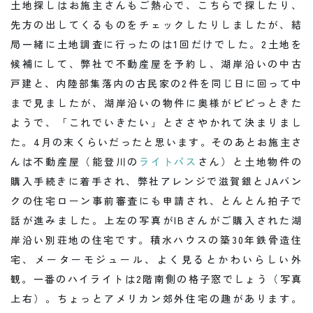
土地探しはお施主さんもご熱心で、こちらで探したり、
先方の出してくるものをチェックしたりしましたが、結
局一緒に土地調査に行ったのは1回だけでした。2土地を
候補にして、弊社で不動産屋を予約し、湖岸沿いの中古
戸建と、内陸部集落内の古民家の2件を同じ日に回って中
まで見ましたが、湖岸沿いの物件に奥様がピピっときた
ようで、「これでいきたい」とささやかれて決まりまし
た。4月の末くらいだったと思います。そのあとお施主さ
んは不動産屋（能登川の
ライトパス
さん）と土地物件の
購入手続きに着手され、弊社アレンジで滋賀銀とJAバン
クの住宅ローン事前審査にも申請され、とんとん拍子で
話が進みました。上左の写真がIBさんがご購入された湖
岸沿い別荘地の住宅です。積水ハウスの築30年鉄骨造住
宅、メーターモジュール、よく見るとかわいらしい外
観。一番のハイライトは2階南側の格子窓でしょう（写真
上右）。ちょっとアメリカン郊外住宅の趣があります。