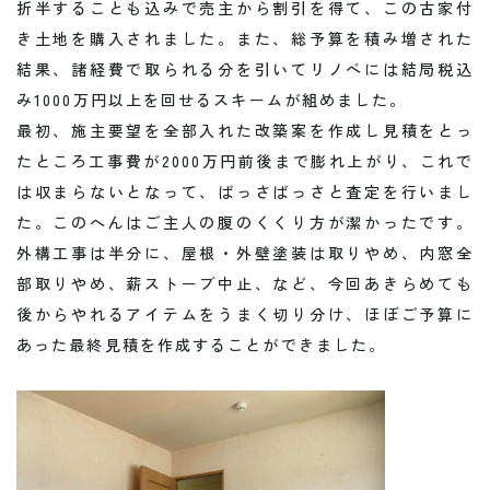
折半することも込みで売主から割引を得て、この古家付
き土地を購入されました。また、総予算を積み増された
結果、諸経費で取られる分を引いてリノベには結局税込
み1000万円以上を回せるスキームが組めました。
最初、施主要望を全部入れた改築案を作成し見積をとっ
たところ工事費が2000万円前後まで膨れ上がり、これで
は収まらないとなって、ばっさばっさと査定を行いまし
た。このへんはご主人の腹のくくり方が潔かったです。
外構工事は半分に、屋根・外壁塗装は取りやめ、内窓全
部取りやめ、薪ストーブ中止、など、今回あきらめても
後からやれるアイテムをうまく切り分け、ほぼご予算に
あった最終見積を作成することができました。