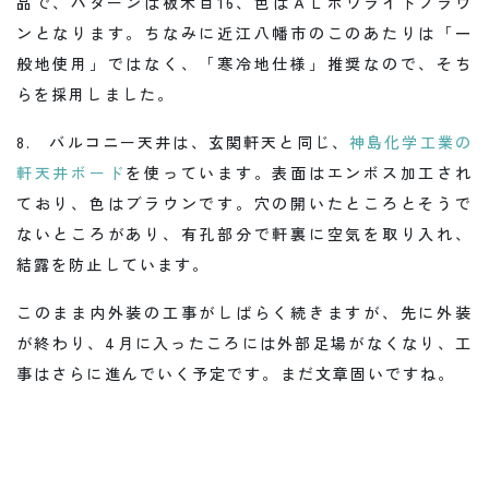
品で、パターンは板木目16、色はＡＬボワライトブラウ
ンとなります。ちなみに近江八幡市のこのあたりは「一
般地使用」ではなく、「寒冷地仕様」推奨なので、そち
らを採用しました。
8. バルコニー天井は、玄関軒天と同じ、
神島化学工業の
軒天井ボード
を使っています。表面はエンボス加工され
ており、色はブラウンです。穴の開いたところとそうで
ないところがあり、有孔部分で軒裏に空気を取り入れ、
結露を防止しています。
このまま内外装の工事がしばらく続きますが、先に外装
が終わり、4月に入ったころには外部足場がなくなり、工
事はさらに進んでいく予定です。まだ文章固いですね。