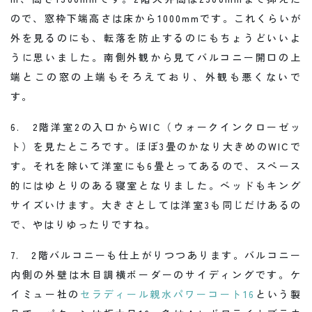
ので、窓枠下端高さは床から1000mmです。これくらいが
外を見るのにも、転落を防止するのにもちょうどいいよ
うに思いました。南側外観から見てバルコニー開口の上
端とこの窓の上端もそろえており、外観も悪くないで
す。
6. 2階洋室2の入口からWIC（ウォークインクローゼッ
ト）を見たところです。ほぼ3畳のかなり大きめのWICで
す。それを除いて洋室にも6畳とってあるので、スペース
的にはゆとりのある寝室となりました。ベッドもキング
サイズいけます。大きさとしては洋室3も同じだけあるの
で、やはりゆったりですね。
7. 2階バルコニーも仕上がりつつあります。バルコニー
内側の外壁は木目調横ボーダーのサイディングです。ケ
イミュー社の
セラディール親水パワーコート16
という製