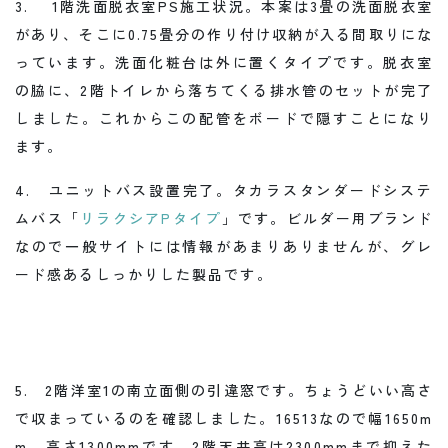
3. 1階洗面脱衣室PS施工状況。本案は3畳の洗面脱衣室
があり、そこに0.75畳分の作り付け収納が入る間取りにな
っています。洗面化粧台は外に置くタイプです。脱衣室
の脇に、2階トイレから落ちてくる排水管のセットが完了
しました。これからこの配管をボードで隠すことになり
ます。
4. ユニットバス設置完了。タカラスタンダードシステ
ムバス「
リラクシアPタイプ
」です。ビルダー用ブランド
なので一般サイトには情報があまりありませんが、グレ
ード感あるしっかりした製品です。
5. 2階洋室1の南立面側の引違窓です。ちょうどいい高さ
で収まっているのを確認しました。16513なので幅1650m
m、高さ1300mmです。2階天井高は2300mmまで抑えた