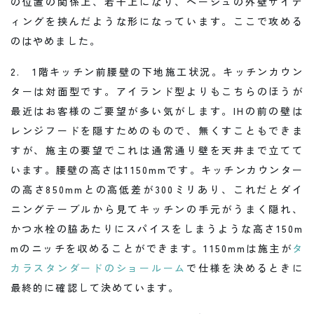
の位置の関係上、若干上になり、ベージュの外壁サイデ
ィングを挟んだような形になっています。ここで攻める
のはやめました。
2. 1階キッチン前腰壁の下地施工状況。キッチンカウン
ターは対面型です。アイランド型よりもこちらのほうが
最近はお客様のご要望が多い気がします。IHの前の壁は
レンジフードを隠すためのもので、無くすこともできま
すが、施主の要望でこれは通常通り壁を天井まで立てて
います。腰壁の高さは1150mmです。キッチンカウンター
の高さ850mmとの高低差が300ミリあり、これだとダイ
ニングテーブルから見てキッチンの手元がうまく隠れ、
かつ水栓の脇あたりにスパイスをしまうような高さ150m
mのニッチを収めることができます。1150mmは施主が
タ
カラスタンダードのショールーム
で仕様を決めるときに
最終的に確認して決めています。