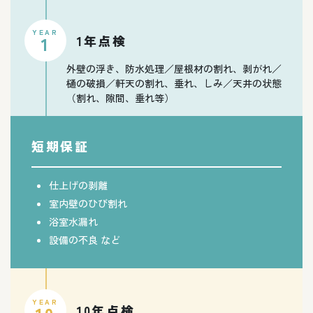
YEAR
1年点検
1
外壁の浮き、防水処理／屋根材の割れ、剥がれ／
樋の破損／軒天の割れ、垂れ、しみ／天井の状態
（割れ、隙間、垂れ等）
短期保証
仕上げの剥離
室内壁のひび割れ
浴室水漏れ
設備の不良 など
YEAR
10年点検