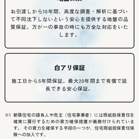
お引渡しから10年間、高度な調査・解析に基づい
て不同沈下しないという安心を提供する地盤の品
質保証。万が一の事故の時にも万全な対応をいた
します。
白アリ保証
施工日から5年間保証。最大20年間まで有償で延
長できる安心保証。
※1
新築住宅の請負人や売主（住宅事業者）には瑕疵担保責任を
確実に履行するための資力確保措置が義務付けられていま
す。 その資力を確保する手段の一つが、住宅瑕疵担保責任保
険への加入です。