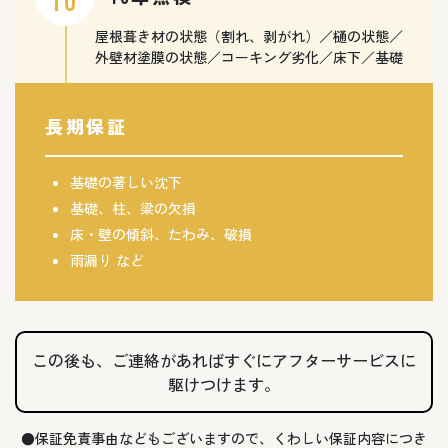
10
屋根葺き材の状態（割れ、剥がれ）／樋の状態／
外壁材塗膜の状態／コーキング劣化／床下／基礎
長期保証
基礎の著しい沈下
基礎、柱、梁の欠損
床・壁の傾斜、たわみ、破損
雨漏り など
この後も、ご連絡があればすぐにアフターサービスに
駆けつけます。
●保証免責事由などもございますので、くわしい保証内容につき